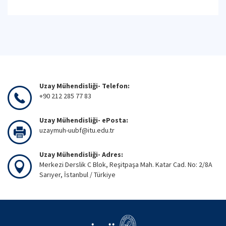
Uzay Mühendisliği- Telefon:
+90 212 285 77 83
Uzay Mühendisliği- ePosta:
uzaymuh-uubf@itu.edu.tr
Uzay Mühendisliği- Adres:
Merkezi Derslik C Blok, Reşitpaşa Mah. Katar Cad. No: 2/8A
Sarıyer, İstanbul / Türkiye